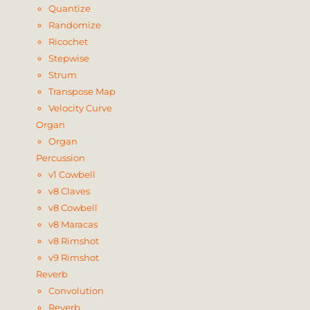
Quantize
Randomize
Ricochet
Stepwise
Strum
Transpose Map
Velocity Curve
Organ
Organ
Percussion
v1 Cowbell
v8 Claves
v8 Cowbell
v8 Maracas
v8 Rimshot
v9 Rimshot
Reverb
Convolution
Reverb