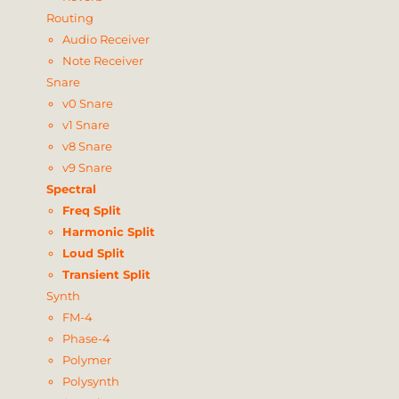
Routing
Audio Receiver
Note Receiver
Snare
v0 Snare
v1 Snare
v8 Snare
v9 Snare
Spectral
Freq Split
Harmonic Split
Loud Split
Transient Split
Synth
FM-4
Phase-4
Polymer
Polysynth