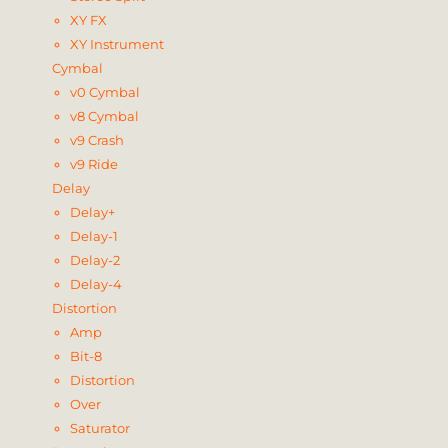
XY FX
XY Instrument
Cymbal
v0 Cymbal
v8 Cymbal
v9 Crash
v9 Ride
Delay
Delay+
Delay-1
Delay-2
Delay-4
Distortion
Amp
Bit-8
Distortion
Over
Saturator