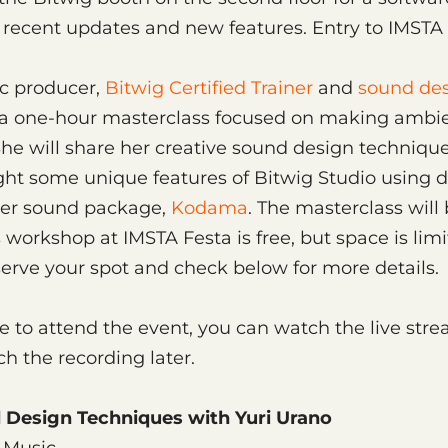
 recent updates and new features. Entry to IMSTA F
ic producer,
Bitwig Certified Trainer
and
sound des
t a one-hour masterclass focused on making ambi
She will share her creative sound design techniqu
ght some unique features of Bitwig Studio using 
er sound package,
Kodama
. The masterclass will 
 workshop at IMSTA Festa is free, but space is limi
serve your spot and check below for more details.
ble to attend the event, you can watch the live st
h the recording later.
 Design Techniques with Yuri Urano