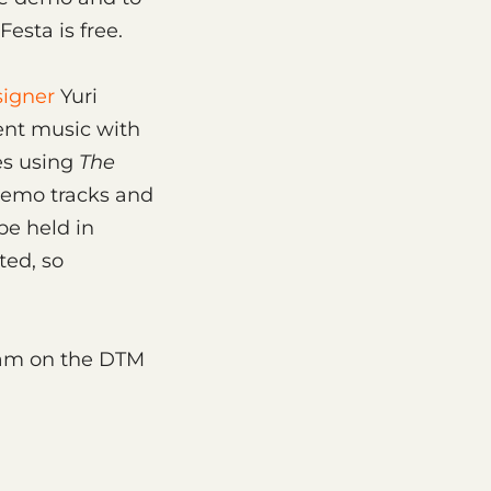
esta is free.
igner
Yuri
ent music with
es using
The
demo tracks and
be held in
ted, so
ream on the DTM