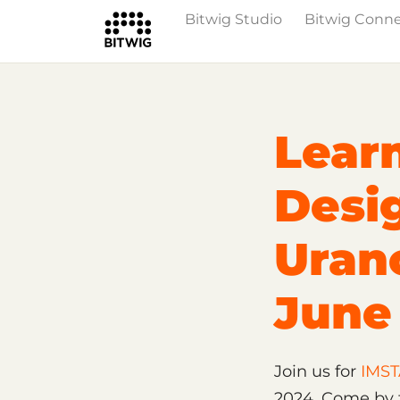
Bitwig Studio
Bitwig Conn
Overview
On Bitwig Studio
Artists
Lear
Desi
Uran
June
Join us for
IMST
2024. Come by t