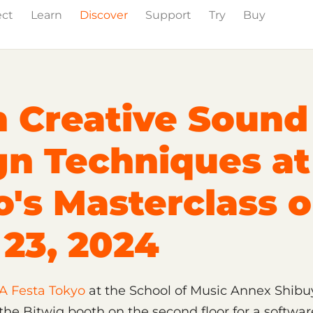
ect
Learn
Discover
Support
Try
Buy
Events
Press
n Creative Sound
gn Techniques at
o's Masterclass 
 23, 2024
A Festa Tokyo
at the School of Music Annex Shibu
he Bitwig booth on the second floor for a softwa