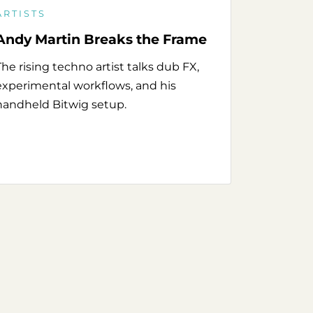
ARTISTS
Andy Martin Breaks the Frame
The rising techno artist talks dub FX,
experimental workflows, and his
handheld Bitwig setup.