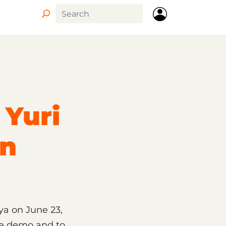
 Yuri
on
ya on June 23,
re demo and to