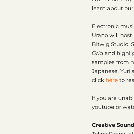
learn about our
Electronic mus
Urano will hos
Bitwig Studio. 
Grid
and highli
samples from h
Japanese. Yuri’s
click
here
to re
​If you are una
youtube or watc
Creative Sound