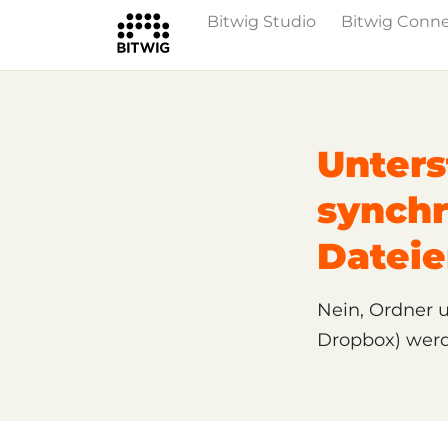
Bitwig Studio
Bitwig Conn
/
Support
Technischer Support
Unters
synchr
Datei
Nein, Ordner u
Dropbox) werde