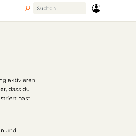
g aktivieren
her, dass du
triert hast
rn
und