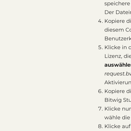
speichere
Der Date
Kopiere d
diesem C
Benutzer
Klicke in
Lizenz, di
auswähle
request.b
Aktivieru
Kopiere d
Bitwig St
Klicke nu
wähle die
Klicke auf