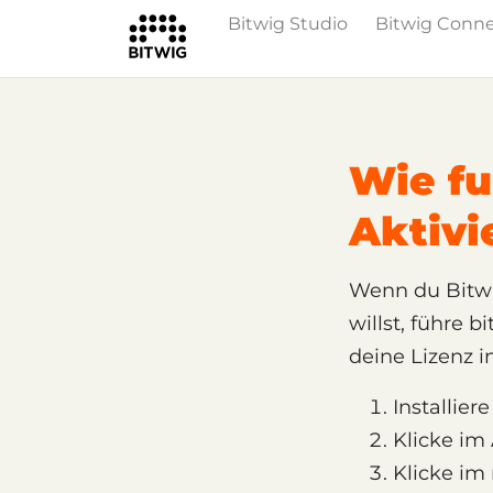
Bitwig Studio
Bitwig Conn
/
Support
Shop, Lizenz und Aktivier
Wie fu
Aktivi
Wenn du Bitwi
willst, führe b
deine Lizenz 
Installie
Klicke im
Klicke im