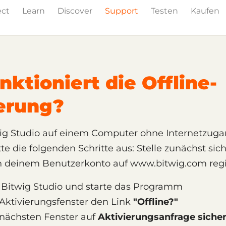
ect
Learn
Discover
Support
Testen
Kaufen
ung
nktioniert die Offline-
erung?
g Studio auf einem Computer ohne Internetzugan
itte die folgenden Schritte aus: Stelle zunächst sic
in deinem Benutzerkonto auf www.bitwig.com regis
re Bitwig Studio und starte das Programm
 Aktivierungsfenster den Link
"Offline?"
 nächsten Fenster auf
Aktivierungsanfrage siche