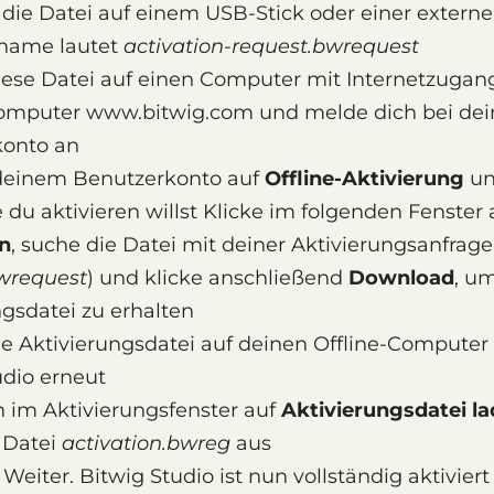
 die Datei auf einem USB-Stick oder einer externe
iname lautet
activation-request.bwrequest
iese Datei auf einen Computer mit Internetzugang
omputer www.bitwig.com und melde dich bei de
konto an
 deinem Benutzerkonto auf
Offline-Aktivierung
un
e du aktivieren willst Klicke im folgenden Fenster
n
, suche die Datei mit deiner Aktivierungsanfrage
wrequest
) und klicke anschließend
Download
, u
ngsdatei zu erhalten
ie Aktivierungsdatei auf deinen Offline-Computer
udio erneut
n im Aktivierungsfenster auf
Aktivierungsdatei l
 Datei
activation.bwreg
aus
 Weiter. Bitwig Studio ist nun vollständig aktiviert