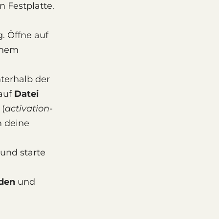
n Festplatte.
. Öffne auf
inem
terhalb der
 auf
Datei
 (
activation-
m deine
 und starte
aden
und