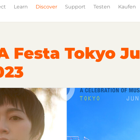
ect
Learn
Discover
Support
Testen
Kaufen
Events
Press
A Festa Tokyo J
023