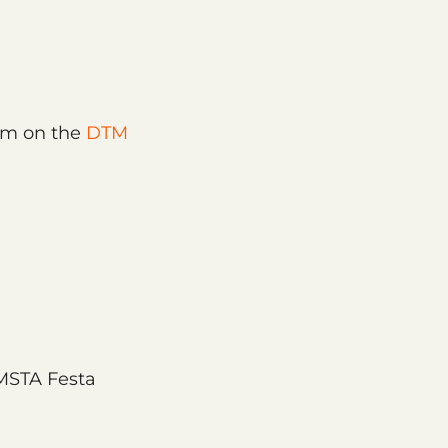
eam on the
DTM
A Festa