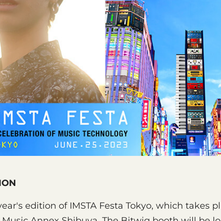
ION
 year's edition of IMSTA Festa Tokyo, which takes 
f Music Annex Shibuya. The Bitwig booth will be l