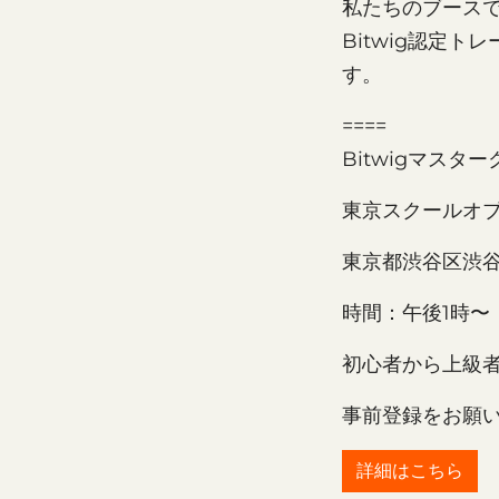
私たちのブースでは
Bitwig認定ト
す。
====
Bitwigマスタ
東京スクールオブミ
東京都渋谷区渋谷1-
時間：午後1時〜
初心者から上級
事前登録をお願
詳細はこちら