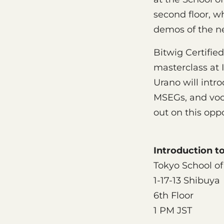
second floor, w
demos of the ne
Bitwig Certifie
masterclass at
Urano will intr
MSEGs, and voca
out on this opp
Introduction t
Tokyo School of
1-17-13 Shibuya
6th Floor
1 PM JST