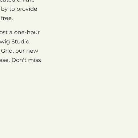
 by to provide
 free.
host a one-hour
wig Studio.
 Grid, our new
ese. Don't miss