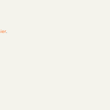
ier
.