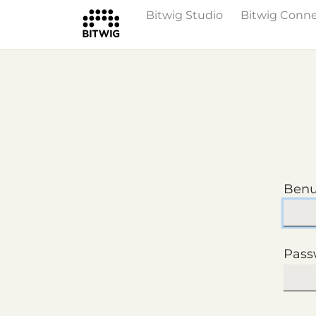
Bitwig Studio
Bitwig Conn
Benu
Pass